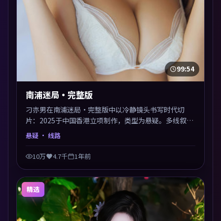
99:54
南浦迷局·完整版
刁亦男在南浦迷局·完整版中以冷静镜头书写时代切
片：2025于中国香港立项制作，类型为悬疑。多线叙事
交汇于终局，真相与救赎并行，适合喜欢细读表演的影
悬疑
· 线路
迷。摄影与配乐高度统一，城市夜景与内心戏互为镜
像。
10万
4.7千
1年前
精选