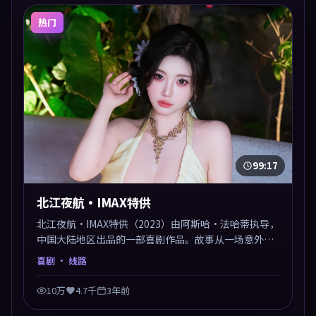
热门
99:17
北江夜航·IMAX特供
北江夜航·IMAX特供（2023）由阿斯哈·法哈蒂执导，
中国大陆地区出品的一部喜剧作品。故事从一场意外切
入，人物在道德与生存之间反复摇摆，叙事层层推进，
喜剧
· 线路
情绪克制而有力。主演阵容以生活化表演见长，对手戏
火花四溅。
10万
4.7千
3年前