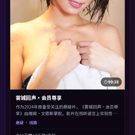
99:38
雾城回声·会员尊享
作为2024年度备受关注的悬疑片，《雾城回声·会员尊
享》由维姆·文德斯掌舵。影片在视听语言上实验性与
可看性兼顾，人物关系错综复杂，后劲十足。美术与服
悬疑
· 线路
化还原年代质感，细节经得起暂停回看。