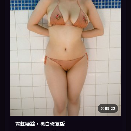
99:22
霓虹疑踪·黑白修复版