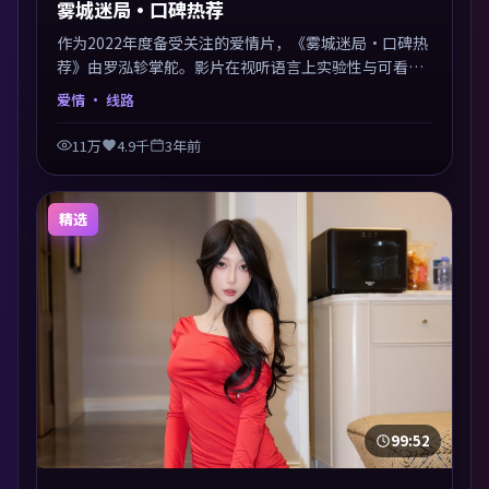
雾城迷局·口碑热荐
作为2022年度备受关注的爱情片，《雾城迷局·口碑热
荐》由罗泓轸掌舵。影片在视听语言上实验性与可看性
兼顾，人物关系错综复杂，后劲十足。美术与服化还原
爱情
· 线路
年代质感，细节经得起暂停回看。
11万
4.9千
3年前
精选
99:52