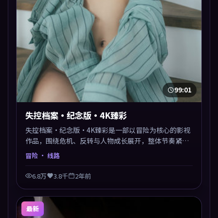
99:01
失控档案·纪念版·4K臻彩
失控档案·纪念版·4K臻彩是一部以冒险为核心的影视
作品，围绕危机、反转与人物成长展开，整体节奏紧
凑，值得推荐观看。
冒险
· 线路
6.8万
3.8千
2年前
最新