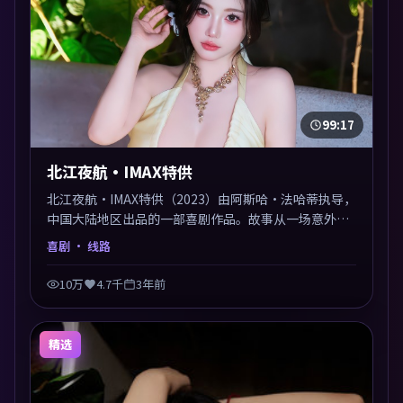
99:17
北江夜航·IMAX特供
北江夜航·IMAX特供（2023）由阿斯哈·法哈蒂执导，
中国大陆地区出品的一部喜剧作品。故事从一场意外切
入，人物在道德与生存之间反复摇摆，叙事层层推进，
喜剧
· 线路
情绪克制而有力。主演阵容以生活化表演见长，对手戏
火花四溅。
10万
4.7千
3年前
精选