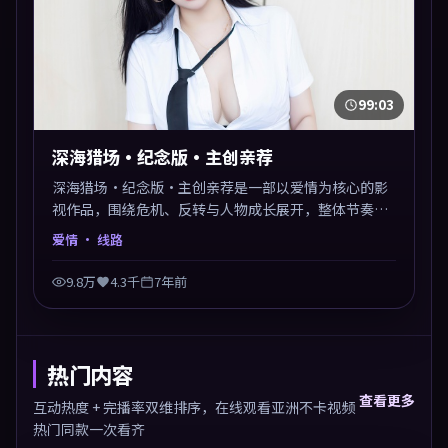
99:03
深海猎场·纪念版·主创亲荐
深海猎场·纪念版·主创亲荐是一部以爱情为核心的影
视作品，围绕危机、反转与人物成长展开，整体节奏紧
凑，值得推荐观看。
爱情
· 线路
9.8万
4.3千
7年前
热门内容
查看更多
互动热度 + 完播率双维排序，在线观看亚洲不卡视频
热门同款一次看齐