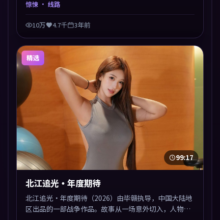
于终局，真相与救赎并行，适合喜欢细读表演的影迷。
惊悚
· 线路
摄影与配乐高度统一，城市夜景与内心戏互为镜像。
10万
4.7千
3年前
精选
99:17
北江追光·年度期待
北江追光·年度期待（2026）由毕赣执导，中国大陆地
区出品的一部战争作品。故事从一场意外切入，人物在
道德与生存之间反复摇摆，叙事层层推进，情绪克制而