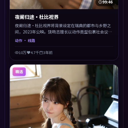
99:46
夜阑归途·杜比视界
夜阑归途·杜比视界将背景设定在瑞典的都市与乡野之
间，2023年公映。饶晓志擅长以动作类型包裹社会议
题，节奏张弛有度，留白处耐人寻味。剪辑利落，悬念
动作
· 线路
钩子分布均匀，适合一口气看完。
10万
4.7千
3年前
精选