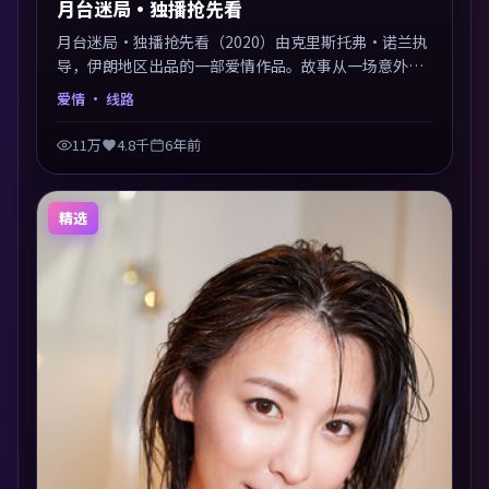
月台迷局·独播抢先看
月台迷局·独播抢先看（2020）由克里斯托弗·诺兰执
导，伊朗地区出品的一部爱情作品。故事从一场意外切
入，人物在道德与生存之间反复摇摆，叙事层层推进，
爱情
· 线路
情绪克制而有力。主演阵容以生活化表演见长，对手戏
火花四溅。
11万
4.8千
6年前
精选