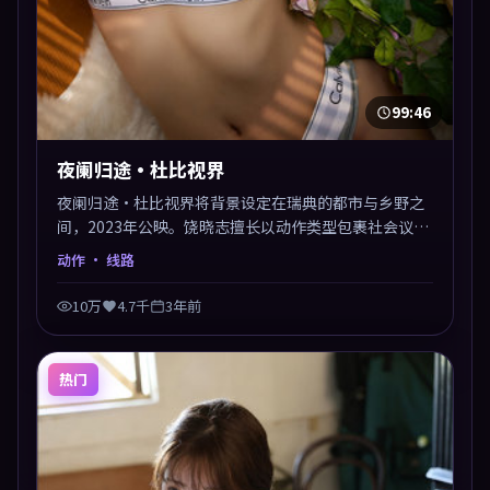
99:46
夜阑归途·杜比视界
夜阑归途·杜比视界将背景设定在瑞典的都市与乡野之
间，2023年公映。饶晓志擅长以动作类型包裹社会议
题，节奏张弛有度，留白处耐人寻味。剪辑利落，悬念
动作
· 线路
钩子分布均匀，适合一口气看完。
10万
4.7千
3年前
热门