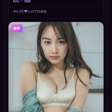
科幻
· 线路
5.9万
3.4千
5年前
最新